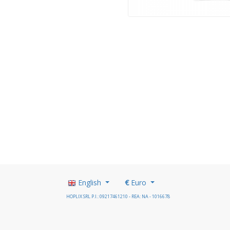
English
€
Euro
HOPLIX SRL P.I.: 09217461210 - REA: NA - 1016678