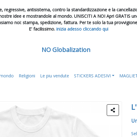
, regressive, antisistema, contro la standardizzazione e la cancellazion
 nostre idee e mostrandole al mondo. UNISCITI A NOI Apri GRATIS uno 
nsiamo noi: stampa, spedizione, fattura. Per te solo la tua provvigion
E' facilissimo.
inizia adesso cliccando qui
NO Globalization
l mondo
Religioni
Le piu vendute
STICKERS ADESIVI
MAGLIE
L
Un
Se