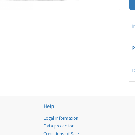
i
P
D
Help
Legal Information
Data protection
Conditions of Sale