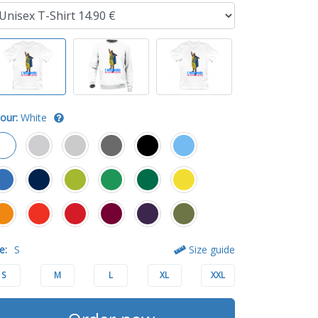
our:
White
e:
S
Size guide
S
M
L
XL
XXL