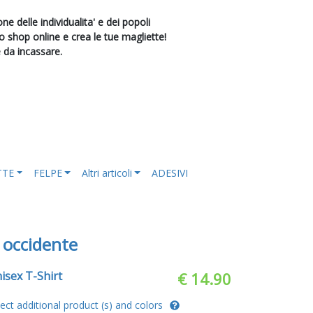
e delle individualita' e dei popoli
shop online e crea le tue magliette!
e da incassare.
TTE
FELPE
Altri articoli
ADESIVI
' occidente
isex T-Shirt
€ 14.90
lect additional product (s) and colors