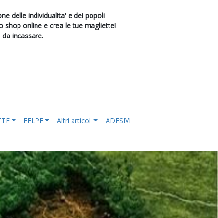
e delle individualita' e dei popoli
shop online e crea le tue magliette!
e da incassare.
TTE
FELPE
Altri articoli
ADESIVI