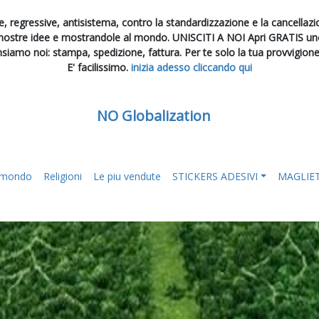
, regressive, antisistema, contro la standardizzazione e la cancellazion
 nostre idee e mostrandole al mondo. UNISCITI A NOI Apri GRATIS uno 
nsiamo noi: stampa, spedizione, fattura. Per te solo la tua provvigion
E' facilissimo.
inizia adesso cliccando qui
NO Globalization
l mondo
Religioni
Le piu vendute
STICKERS ADESIVI
MAGLIE