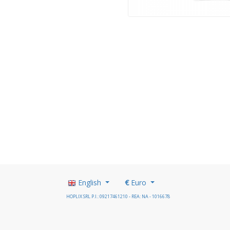
English
€
Euro
HOPLIX SRL P.I.: 09217461210 - REA: NA - 1016678