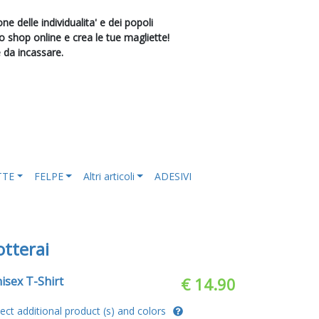
e delle individualita' e dei popoli
shop online e crea le tue magliette!
e da incassare.
TTE
FELPE
Altri articoli
ADESIVI
otterai
isex T-Shirt
€ 14.90
lect additional product (s) and colors