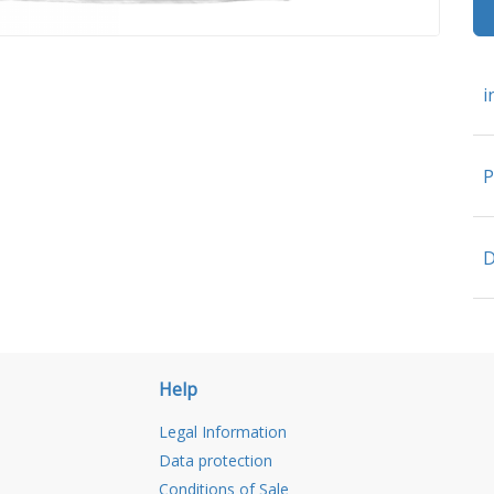
i
P
D
Help
Legal Information
Data protection
Conditions of Sale