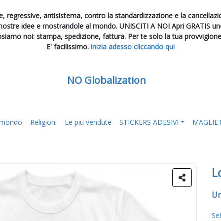
, regressive, antisistema, contro la standardizzazione e la cancellazion
 nostre idee e mostrandole al mondo. UNISCITI A NOI Apri GRATIS uno 
nsiamo noi: stampa, spedizione, fattura. Per te solo la tua provvigion
E' facilissimo.
inizia adesso cliccando qui
NO Globalization
l mondo
Religioni
Le piu vendute
STICKERS ADESIVI
MAGLIE
L
Un
Se