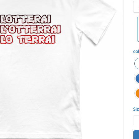
col
Siz