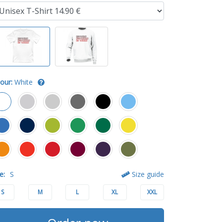
our:
White
e:
S
Size guide
S
M
L
XL
XXL