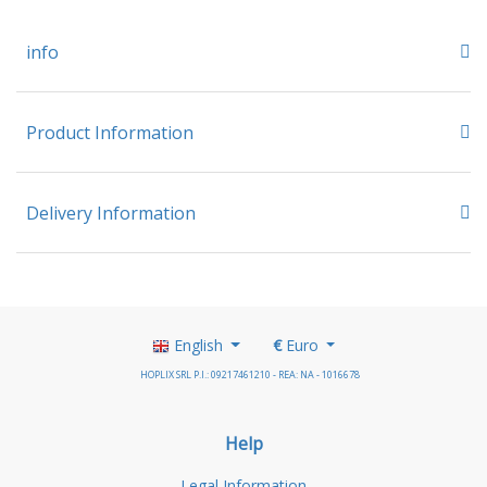
info
Product Information
Delivery Information
English
€
Euro
HOPLIX SRL P.I.: 09217461210 - REA: NA - 1016678
Help
Legal Information